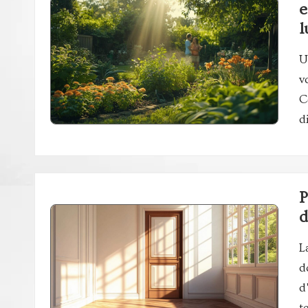
e
l
U
v
C
d
P
d
L
d
d
t