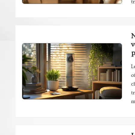
t
N
v
p
L
o
c
t
m