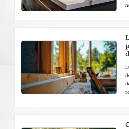
n
L
p
d
L
d
d
r
G