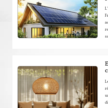
L
F
a
r
s
E
c
L
r
u
d