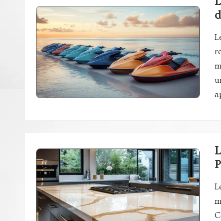
L
d
L
r
m
u
a
L
P
L
m
C