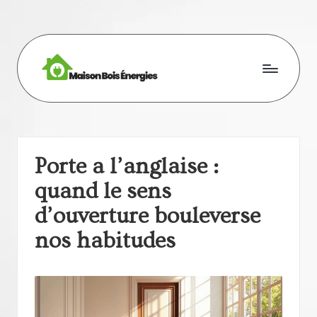
Skip
to
content
M
ai
s
Porte a l’anglaise :
o
quand le sens
n
d’ouverture bouleverse
b
nos habitudes
oi
s
e